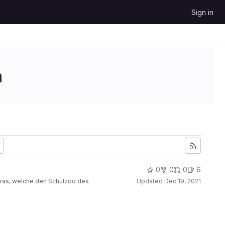
Sign in
a
0
0
0
6
eras, welche den Schulzoo des
Updated
Dec 19, 2021