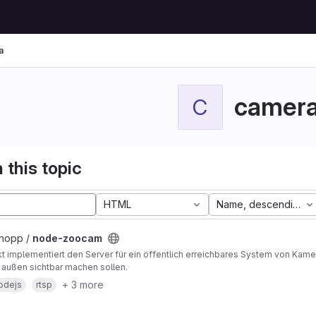
a
camer
C
 this topic
HTML
Name, descending
Knopp /
node-zoocam
t implementiert den Server für ein öffentlich erreichbares System von Kam
außen sichtbar machen sollen.
+ 3 more
odejs
rtsp