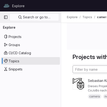
Skip to content
Explore
GitLab
Primary navigation
Search or go to…
Explore
Topics
camer
Explore
Projects
Groups
CI/CD Catalog
Projects with
Topics
Snippets
Sebastian 
Dieses Projek
CoJoBo nach 
camera
n